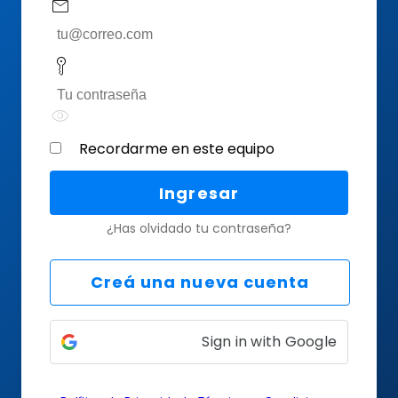
mail
key_vertical
visibility
Recordarme en este equipo
Ingresar
¿Has olvidado tu contraseña?
Creá una nueva cuenta
Sign in with Google