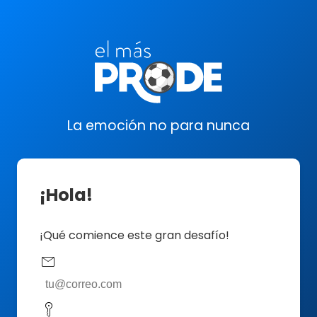
La emoción no para nunca
¡Hola!
¡Qué comience este gran desafío!
mail
key_vertical