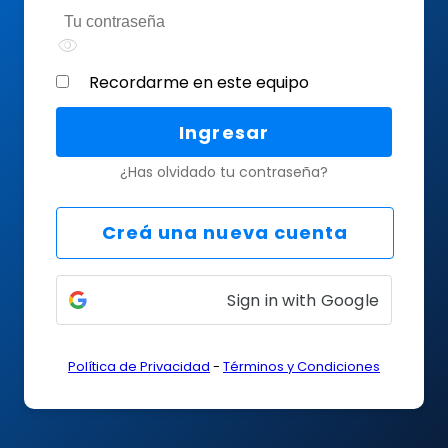
visibility
Recordarme en este equipo
Ingresar
¿Has olvidado tu contraseña?
Creá una nueva cuenta
Sign in with Google
Política de Privacidad
-
Términos y Condiciones